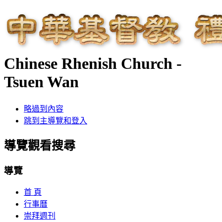
Chinese Rhenish Church -
Tsuen Wan
略過到內容
跳到主導覽和登入
導覽觀看搜尋
導覽
首 頁
行事曆
崇拜週刊